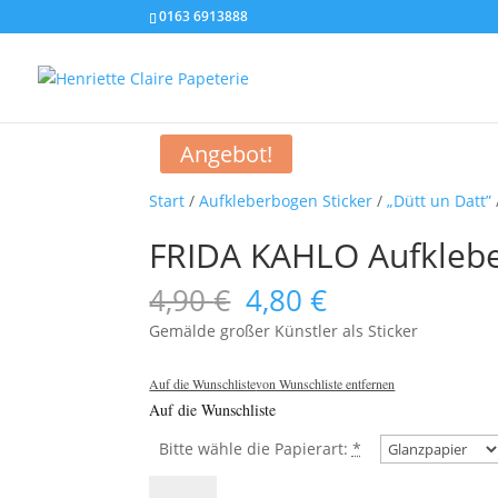
0163 6913888
Angebot!
Start
/
Aufkleberbogen Sticker
/
„Dütt un Datt”
FRIDA KAHLO Aufklebe
Ursprünglicher
Aktueller
4,90
€
4,80
€
Preis
Preis
Gemälde großer Künstler als Sticker
war:
ist:
4,90 €
4,80 €.
Auf die Wunschliste
von Wunschliste entfernen
Auf die Wunschliste
Bitte wähle die Papierart:
*
FRIDA