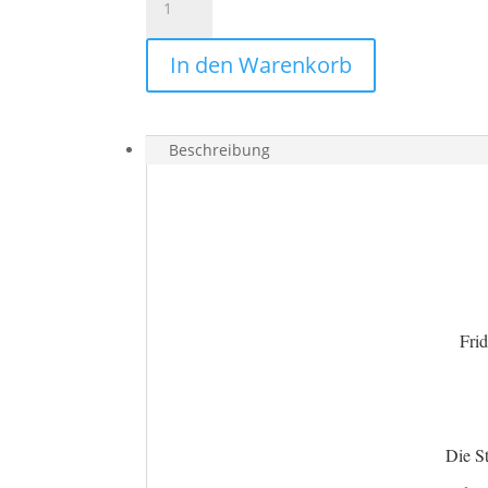
KAHLO
Aufkleber
In den Warenkorb
Gemälde
Selbstportraits
Menge
Beschreibung
Fri
Die St