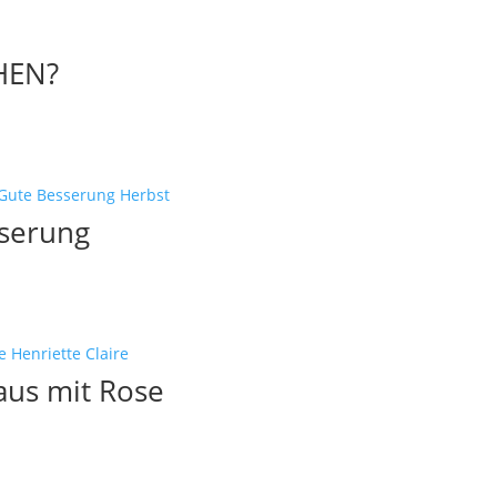
HEN?
sserung
us mit Rose