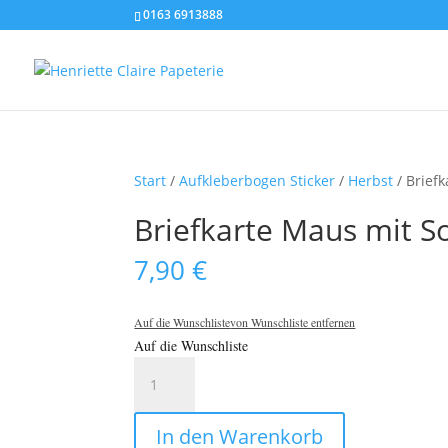
0163 6913888
Start
/
Aufkleberbogen Sticker
/
Herbst
/ Brief
Briefkarte Maus mit S
7,90
€
Auf die Wunschliste
von Wunschliste entfernen
Auf die Wunschliste
Briefkarte
Maus
mit
In den Warenkorb
Sonnenblumen