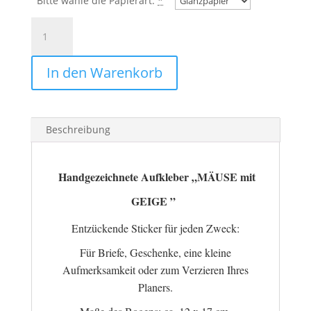
Bitte wähle die Papierart:
*
Aufkleber
MÄUSE
GEIGE
In den Warenkorb
🎶
handgezeichnet
Menge
Beschreibung
Handgezeichnete Aufkleber „MÄUSE mit
GEIGE ”
Entzückende Sticker für jeden Zweck:
Für Briefe, Geschenke, eine kleine
Aufmerksamkeit oder zum Verzieren Ihres
Planers.