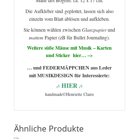
Maße des Bogens: ca. 12 x 17 cm.
Die Aufkleber sind geplottet, lassen sich also
einzeln vom Blatt ablösen und aufkleben.
Sie können wählen zwischen
Glanzpapier
und
mattem
Papier (zB für Bullet Journaling).
Weitere süße Mäuse mit Musik – Karten
und Sticker hier… –>
… und FEDERMÄPPCHEN aus Leder
mit MUSIKDESIGN für Interessierte:
HIER
🎶
🎶
handmade©Henriette Claire
Ähnliche Produkte