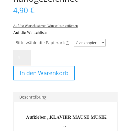
4,90
€
Auf die Wunschliste
von Wunschliste entfernen
Auf die Wunschliste
Bitte wähle die Papierart:
*
Aufkleber
KLAVIER
MÄUSE
In den Warenkorb
MUSIK
🎶
handgezeichnet
Menge
Beschreibung
Aufkleber „KLAVIER MÄUSE MUSIK
”