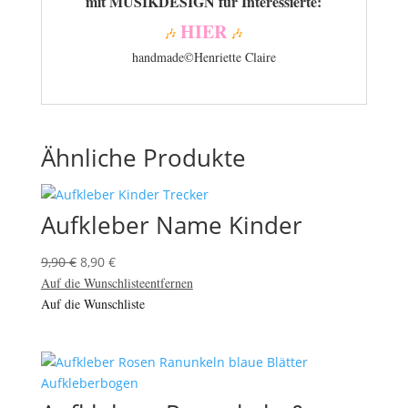
mit MUSIKDESIGN für Interessierte:
HIER
🎶
🎶
handmade©Henriette Claire
Ähnliche Produkte
Aufkleber Name Kinder
Ursprünglicher
Aktueller
9,90
€
8,90
€
Preis
Preis
Auf die Wunschliste
entfernen
war:
ist:
Auf die Wunschliste
9,90 €
8,90 €.