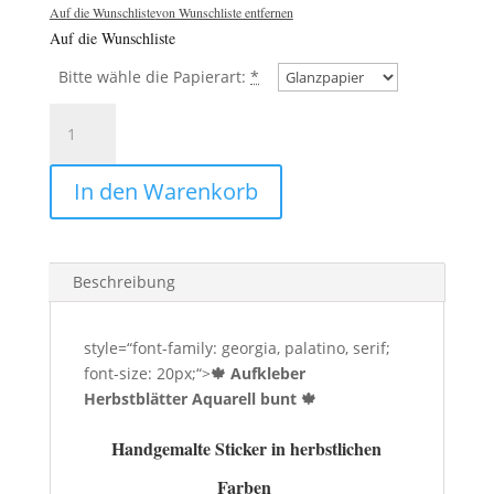
Auf die Wunschliste
von Wunschliste entfernen
Auf die Wunschliste
Bitte wähle die Papierart:
*
Aufkleber
Herbstblätter
Aquarell
In den Warenkorb
bunt
🍁
Menge
Beschreibung
style=“font-family: georgia, palatino, serif;
font-size: 20px;“>
🍁 Aufkleber
Herbstblätter Aquarell bunt 🍁
Handgemalte Sticker in herbstlichen
Farben