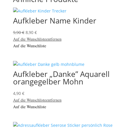
Aufkleber Name Kinder
Ursprünglicher
Aktueller
9,90
€
8,90
€
Preis
Preis
Auf die Wunschliste
entfernen
war:
ist:
Auf die Wunschliste
9,90 €
8,90 €.
Aufkleber „Danke” Aquarell
orangegelber Mohn
4,90
€
Auf die Wunschliste
entfernen
Auf die Wunschliste