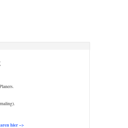
2
Planers.
rnaling).
aren hier –>