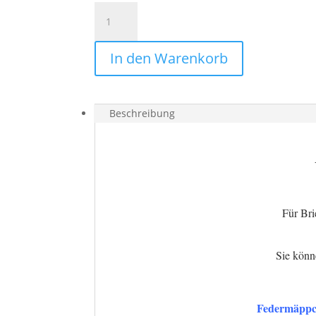
Aufkleber
bunte
FEDERN
In den Warenkorb
Aquarell
2
Menge
Beschreibung
Für Bri
Sie könn
Federmäppch