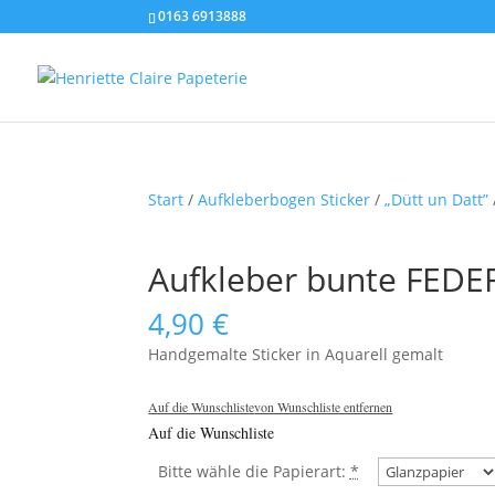
0163 6913888
Start
/
Aufkleberbogen Sticker
/
„Dütt un Datt”
Aufkleber bunte FEDE
4,90
€
Handgemalte Sticker in Aquarell gemalt
Auf die Wunschliste
von Wunschliste entfernen
Auf die Wunschliste
Bitte wähle die Papierart:
*