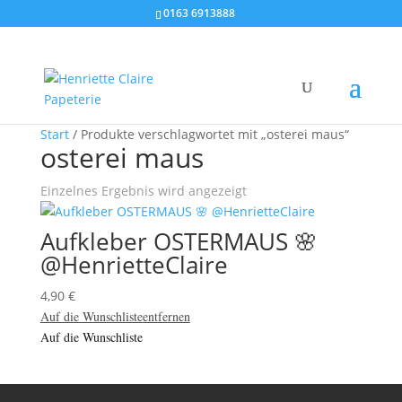
0163 6913888
Start
/ Produkte verschlagwortet mit „osterei maus“
osterei maus
Einzelnes Ergebnis wird angezeigt
Aufkleber OSTERMAUS 🌸
@HenrietteClaire
4,90
€
Auf die Wunschliste
entfernen
Auf die Wunschliste