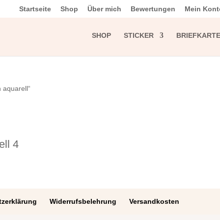
Startseite
Shop
Über mich
Bewertungen
Mein Kont
SHOP
STICKER
BRIEFKART
 aquarell“
ll 4
zerklärung
Widerrufsbelehrung
Versandkosten